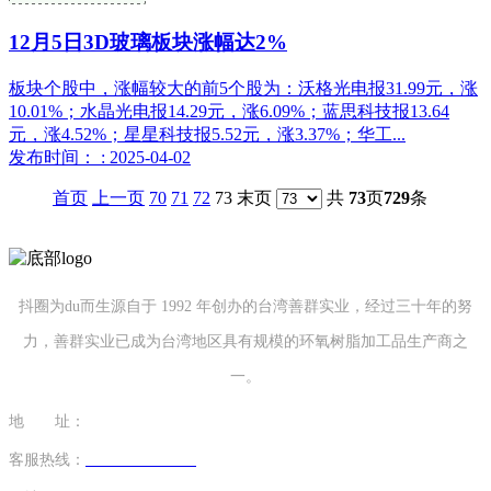
12月5日3D玻璃板块涨幅达2%
板块个股中，涨幅较大的前5个股为：沃格光电报31.99元，涨
10.01%；水晶光电报14.29元，涨6.09%；蓝思科技报13.64
元，涨4.52%；星星科技报5.52元，涨3.37%；华工...
发布时间： : 2025-04-02
首页
上一页
70
71
72
73 末页
共
73
页
729
条
抖圈为du而生源自于 1992 年创办的台湾善群实业，经过三十年的努
力，善群实业已成为台湾地区具有规模的环氧树脂加工品生产商之
一。
地 址：
福建省泉州市南安市康美镇源祥路3号
客服热线：
0595-26862886-7